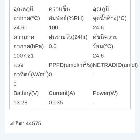
อุณหภูมิ
ความชิ้น
อุณภูมิ
อากาศ(°C)
สัมพัทธ์(%RH)
จุดน้ำค้าง(°C)
24.60
100
24.6
ความกด
ฝนรายวัน(24hr)
ดัชนีความ
อากาศ(hPa)
0.0
ร้อน(°C)
1007.21
24.6
2
แสง
PPFD(umol/m
/s)
NETRADIO(umol)
2
อาทิตย์(W/m
)
0
-
0
Battery(V)
Current(A)
Power(W)
13.28
0.035
-
ฮิต: 44575